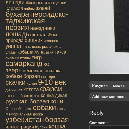
лошади
рысята
щенки
Жаба
жокей
Каракал
зайцы
бухара
персидско-
таджикская
поэзия
наездники
лошадь
фотоальбом
хищник
природа
человек
уиппет
Тянь-шань
рысак
окна
кобыла
луна
такса
улицы
азия
тигр
охотник
птицы
самарканд
кот
зверь
немецкая овчарка
собаки борзая
пантера
9-10 век
скачки
кулан
Рисунки
кошка
фарси
котята
дикий кот
кошка дикая
степь
пейзаж
страх
Add new comment
русская борзая
кони
собаки
Олененёк
волк
горы
Reply
Мемориальная доска
узбекистан
борзая
Comment:
*
кошка
иллюстрации
Куприн