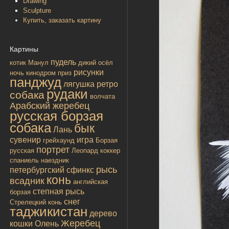
Drawing
Sculpture
Купить, заказать картину
Картины
пудель
котик
Манул
дикий осёл
рисунки
ночь
кинодром
приз
панджуд
лягушка
ретро
рудаки
собака
волчата
Арабский жеребец
русская борзая
собака
бык
Лань
сувенир
игра
грейхаунд
Борзая
портрет
русская
Леопард
коккер
спаниель
наездник
рысь
петербургский сфинкс
конь
всадник
английская
степная рысь
борзая
снег
Стрелецкий конь
таджикистан
дерево
Жеребец
кошки
Олень