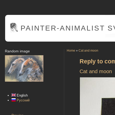
PAINTER
-ANIMALIST 
Home
»
Cat and moon
Random image
Reply to co
Cat and moon
English
Русский