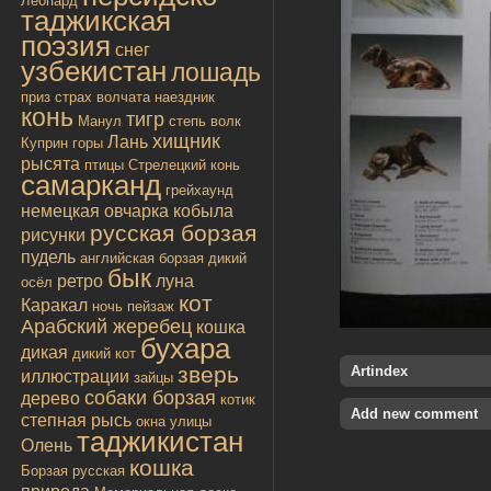
Леопард
таджикская
поэзия
снег
узбекистан
лошадь
приз
страх
волчата
наездник
конь
тигр
Манул
степь
волк
хищник
Лань
Куприн
горы
рысята
птицы
Стрелецкий конь
самарканд
грейхаунд
немецкая овчарка
кобыла
русская борзая
рисунки
пудель
английская борзая
дикий
бык
ретро
луна
осёл
кот
Каракал
ночь
пейзаж
Арабский жеребец
кошка
бухара
дикая
дикий кот
зверь
Artindex
иллюстрации
зайцы
собаки борзая
дерево
котик
Add new comment
степная рысь
окна улицы
таджикистан
Олень
кошка
Борзая русская