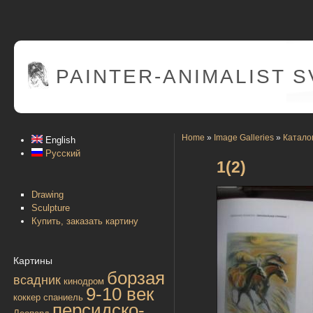
PAINTER
-ANIMALIST 
Home
»
Image Galleries
»
Катало
English
Русский
1(2)
Drawing
Sculpture
Купить, заказать картину
Картины
борзая
всадник
кинодром
9-10 век
коккер спаниель
персидско-