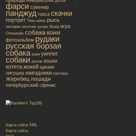
природа
Мемориальная доска
фарси
сувенир
панджуд
скачки
такса
портрет
рысь
Тянь-шань
игра
человек
охотник
кулан
Жаба
собака
кони
Олененёк
рудаки
фотоальбом
русская борзая
собака
уиппет
азия
собаки
кошки
рысак
котята
жокей
щенки
наездники
лягушка
пантера
Жеребец лошади
петербургский сфинкс
Карта сайта XML
Карта сайта