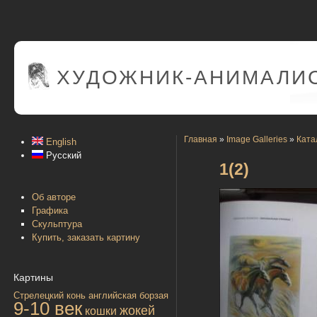
ХУДОЖНИК-АНИМАЛИС
Главная
»
Image Galleries
»
Ката
English
Русский
1(2)
Об авторе
Графика
Скульптура
Купить, заказать картину
Картины
Стрелецкий конь
английская борзая
9-10 век
жокей
кошки