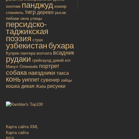
панджуд
охотник
коккер
тигр
дерево
спаниель
рысак
пейзаж
окна улицы
персидско-
таджикская
поэзия
страх
узбекистан
бухара
всадник
Куприн
пантера
волчата
рудаки
грейхаунд
дикий кот
портрет
Манул
Олененёк
собака
наездники
такса
конь
уиппет
сувенир
зайцы
кошка дикая
рисунки
Жаба
Карта сайта XML
Карта сайта
RSS