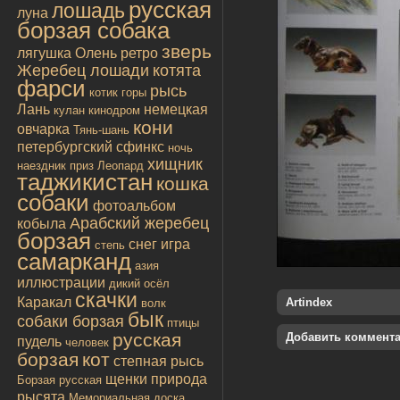
русская
лошадь
луна
борзая собака
зверь
лягушка
Олень
ретро
Жеребец лошади
котята
фарси
рысь
котик
горы
Лань
немецкая
кулан
кинодром
кони
овчарка
Тянь-шань
петербургский сфинкс
ночь
хищник
наездник
приз
Леопард
таджикистан
кошка
собаки
фотоальбом
Арабский жеребец
кобыла
борзая
снег
игра
степь
самарканд
азия
иллюстрации
дикий осёл
скачки
Каракал
Artindex
волк
бык
собаки борзая
птицы
русская
Добавить коммент
пудель
человек
борзая
кот
степная рысь
щенки
природа
Борзая русская
рысята
Мемориальная доска