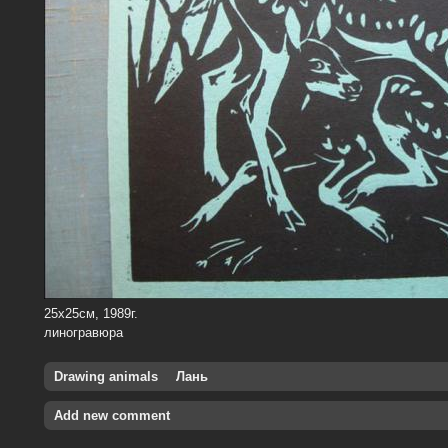
25х25см, 1989г.
линогравюра
Drawing animals
Лань
Add new comment