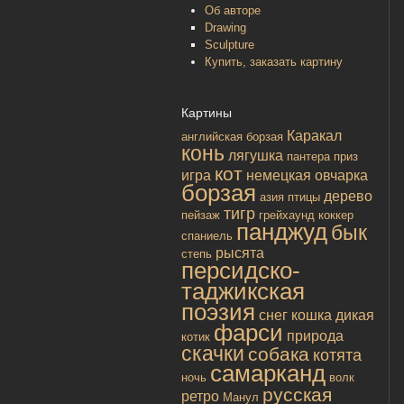
Об авторе
Drawing
Sculpture
Купить, заказать картину
Картины
Каракал
английская борзая
конь
лягушка
пантера
приз
кот
игра
немецкая овчарка
борзая
дерево
азия
птицы
тигр
пейзаж
грейхаунд
коккер
панджуд
бык
спаниель
рысята
степь
персидско-
таджикская
поэзия
снег
кошка дикая
фарси
природа
котик
скачки
собака
котята
самарканд
ночь
волк
русская
ретро
Манул