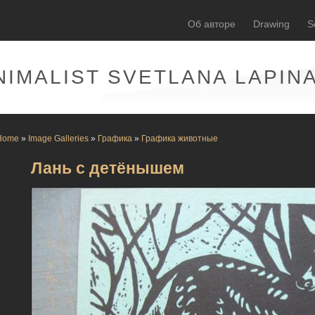
Об авторе
Drawing
S
NIMALIST SVETLANA LAPIN
Home
»
Image Galleries
»
Графика
»
Графика животные
Лань с детёнышем