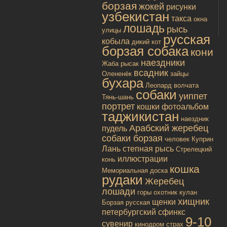
борзая
жокей
рисунки
узбекистан
такса
окна
лошадь
рысь
улицы
русская
кобыла
дикий кот
борзая собака
кони
наездники
Жаба
рысак
всадник
Олененёк
зайцы
бухара
Леопард
волчата
собаки
уиппет
Тянь-шань
портрет
кошки
фотоальбом
таджикистан
наездник
Арабский жеребец
пудель
собаки борзая
человек
Куприн
Лань
степная рысь
Стрелецкий
иллюстрации
конь
кошка
Мемориальная доска
рудаки
Жеребец
лошади
горы
охотник
кулан
хищник
щенки
Борзая русская
петербургский сфинкс
9-10
сувенир
кинодром
страх