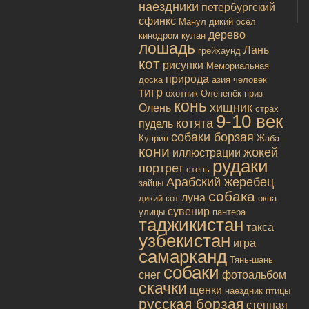
наездники
петербургский
сфинкс
Манул
дикий осёл
дерево
кинодром
кулан
лошадь
Лань
грейхаунд
кот
рисунки
Мемориальная
природа
доска
азия
человек
тигр
охотник
Олененёк
приз
конь
хищник
Олень
страх
9-10 век
котята
пудель
собаки борзая
Куприн
Жаба
кони
жокей
иллюстрации
рудаки
портрет
степь
Арабский жеребец
зайцы
собака
луна
дикий кот
окна
сувенир
улицы
пантера
таджикистан
такса
узбекистан
игра
самарканд
Тянь-шань
собаки
снег
фотоальбом
скачки
щенки
наездник
птицы
русская борзая
степная