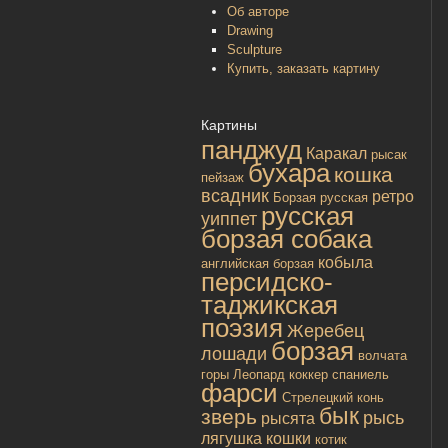
Об авторе
Drawing
Sculpture
Купить, заказать картину
Картины
панджуд
Каракал
рысак
бухара
кошка
пейзаж
всадник
ретро
Борзая русская
русская
уиппет
борзая собака
кобыла
английская борзая
персидско-
таджикская
поэзия
Жеребец
борзая
лошади
волчата
горы
Леопард
коккер спаниель
фарси
Стрелецкий конь
бык
зверь
рысь
рысята
лягушка
кошки
котик