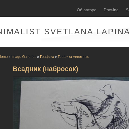
Об авторе
Drawing
S
NIMALIST SVETLANA LAPIN
Home
»
Image Galleries
»
Графика
»
Графика животные
Всадник (набросок)