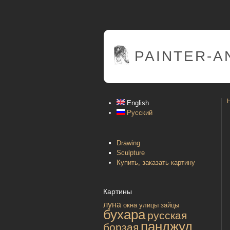
PAINTER
-A
English
Русский
Drawing
Sculpture
Купить, заказать картину
Картины
луна
окна улицы
зайцы
бухара
русская
панджуд
борзая