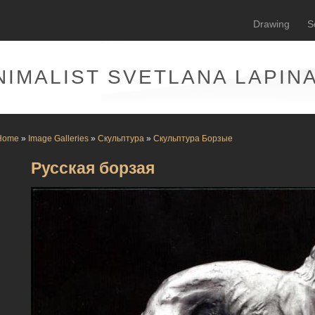
Drawing
S
NIMALIST SVETLANA LAPIN
Home
»
Image Galleries
»
Скульптура
»
Скульптура Борзые
Русская борзая