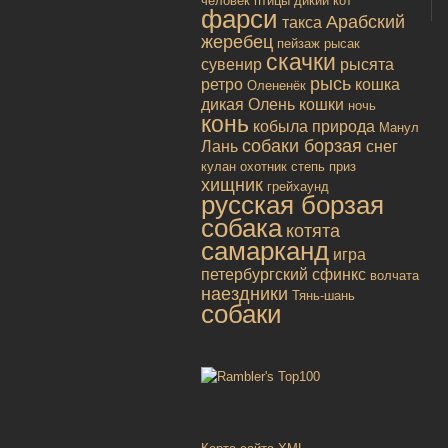
человек
птицы
дикий кот
фарси
Арабский
такса
жеребец
пейзаж
рысак
скачки
сувенир
рысята
рысь
ретро
кошка
Олененёк
дикая
Олень
кошки
ночь
конь
кобыла
природа
Манул
собаки борзая
Лань
снег
кулан
охотник
степь
приз
хищник
грейхаунд
русская борзая
собака
котята
самарканд
игра
петербургский сфинкс
волчата
наездники
Тянь-шань
собаки