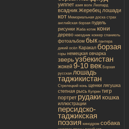
уиппет
азия
волк
Леопард
всадник
Жеребец лошади
кот
Мемориальная доска
страх
пудель
английская борзая
кони
рисунки
Жаба
котик
дерево
наездник
коккер спаниель
бык
фотоальбом
пантера
борзая
Каракал
дикий осёл
немецкая овчарка
горы
узбекистан
зверь
9-10 век
жокей
Борзая
лошадь
русская
таджикистан
щенки
лягушка
Стрелецкий конь
тигр
степная рысь
Куприн
рудаки
кошка
портрет
иллюстрации
персидско-
таджикская
поэзия
собака
кинодром