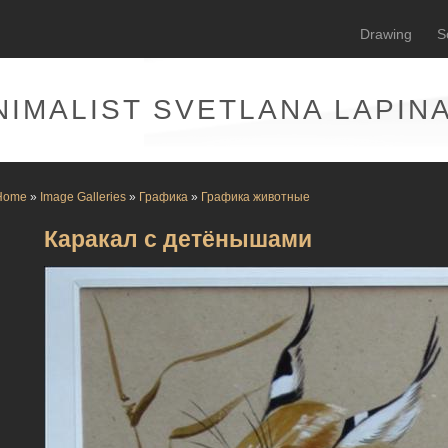
Drawing
S
NIMALIST SVETLANA LAPIN
Home
»
Image Galleries
»
Графика
»
Графика животные
Каракал с детёнышами