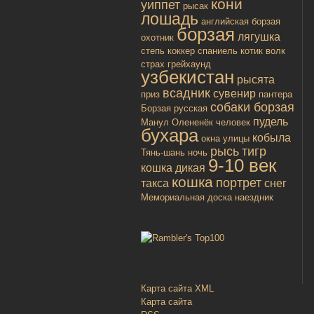
кони
уиппет
рысак
лошадь
английская борзая
борзая
лягушка
охотник
степь
коккер спаниель
котик
волк
страх
грейхаунд
узбекистан
рысята
всадник
сувенир
приз
пантера
собаки борзая
Борзая русская
пудель
Манул
Олененёк
человек
бухара
кобыла
окна улицы
рысь
тигр
Тянь-шань
ночь
9-10 век
кошка дикая
кошка
портрет
такса
снег
Мемориальная доска
наездник
Карта сайта XML
Карта сайта