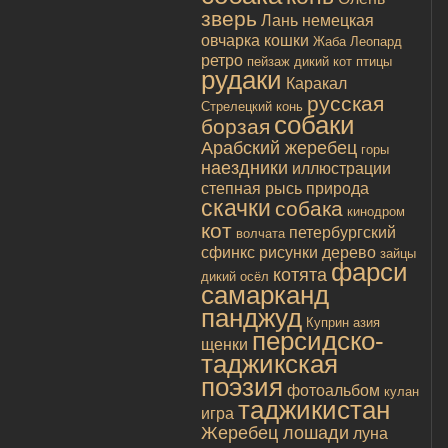
зверь
Лань
немецкая
овчарка
кошки
Жаба
Леопард
ретро
пейзаж
дикий кот
птицы
рудаки
Каракал
русская
Стрелецкий конь
собаки
борзая
Арабский жеребец
горы
наездники
иллюстрации
степная рысь
природа
скачки
собака
кинодром
кот
петербургский
волчата
сфинкс
рисунки
дерево
зайцы
фарси
котята
дикий осёл
самарканд
панджуд
Куприн
азия
персидско-
щенки
таджикская
поэзия
фотоальбом
кулан
таджикистан
игра
Жеребец лошади
луна