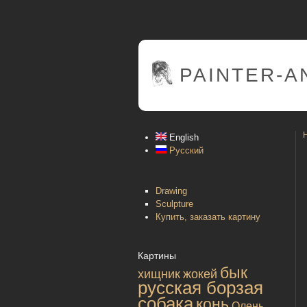
PAINTER
-A
English
Русский
Drawing
Sculpture
Купить, заказать картину
Картины
бык
хищник
жокей
русская борзая
собака
конь
Олень