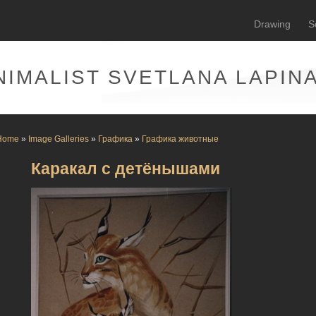
Drawing
S
NIMALIST SVETLANA LAPIN
Home
»
Image Galleries
»
Графика
»
Графика животные
Каракал с детёнышами