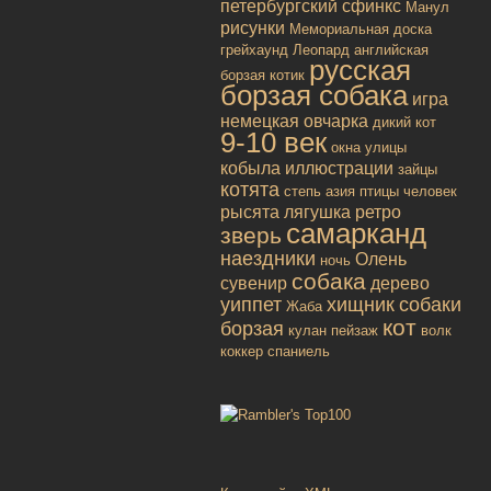
петербургский сфинкс
Манул
рисунки
Мемориальная доска
грейхаунд
Леопард
английская
русская
борзая
котик
борзая собака
игра
немецкая овчарка
дикий кот
9-10 век
окна улицы
кобыла
иллюстрации
зайцы
котята
степь
азия
птицы
человек
рысята
лягушка
ретро
самарканд
зверь
наездники
Олень
ночь
собака
сувенир
дерево
уиппет
хищник
собаки
Жаба
кот
борзая
кулан
пейзаж
волк
коккер спаниель