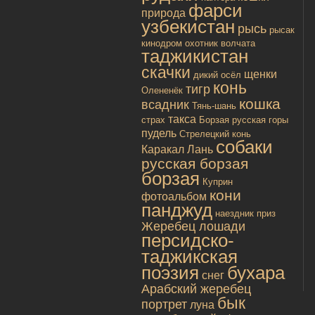
фарси
природа
узбекистан
рысь
рысак
кинодром
охотник
волчата
таджикистан
скачки
щенки
дикий осёл
конь
тигр
Олененёк
кошка
всадник
Тянь-шань
такса
страх
Борзая русская
горы
пудель
Стрелецкий конь
собаки
Каракал
Лань
русская борзая
борзая
Куприн
кони
фотоальбом
панджуд
наездник
приз
Жеребец лошади
персидско-
таджикская
поэзия
бухара
снег
Арабский жеребец
бык
портрет
луна