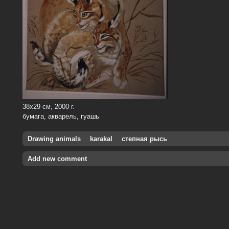
38х29 см, 2000 г.
бумага, акварель, гуашь
Drawing animals
karakal
степная рысь
Add new comment