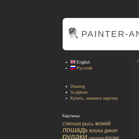
PAINTER
-A
English
Русский
Drawing
Sculpture
Купить, заказать картину
Картины
жокей
степная рысь
лошадь
кошка дикая
рудаки
кошки
пантера