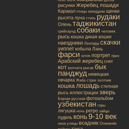
Жеребец лошади
рисунки
Каракал
щенки
птицы
кинодром
рудаки
рысята
луна
степь
таджикистан
Олень
собаки
грейхаунд
человек
рысь
кошка дикая
кошки
скачки
наездники
Леопард
уиппет
кобыла
Лань
фарси
портрет
котик
приз
Арабский жеребец
снег
бык
кот
волчата
рысак
панджуд
немецкая
овчарка
Жаба
страх
охотник
лошадь
кошка
степная
зверь
рысь
иллюстрации
фотоальбом
Борзая русская
узбекистан
горы
лягушка
ретро
ночь
зайцы
9-10 век
конь
пудель
всадник
окна улицы
Олененёк
такса