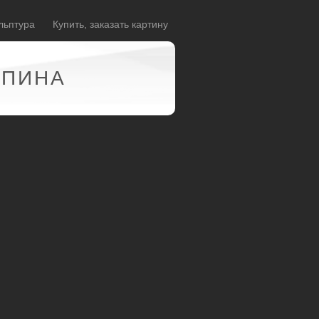
льптура
Купить, заказать картину
АПИНА