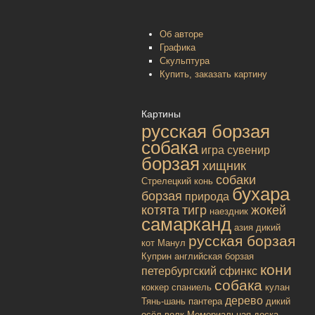
Об авторе
Графика
Скульптура
Купить, заказать картину
Картины
русская борзая
собака
игра
сувенир
борзая
хищник
собаки
Стрелецкий конь
бухара
борзая
природа
котята
тигр
жокей
наездник
самарканд
азия
дикий
русская борзая
кот
Манул
Куприн
английская борзая
кони
петербургский сфинкс
собака
коккер спаниель
кулан
дерево
Тянь-шань
пантера
дикий
осёл
волк
Мемориальная доска