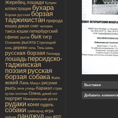
Жеребец лошади
Куприн
бухара
иллюстрации
борзая
Борзая русская
таджикистан
природа
кошка дикая
снег
человек
такса
кошки
петербургский
бык
тигр
сфинкс
рысак
рысята
Олененёк
Стрелецкий
дерево
конь
ночь
Тянь-шань
русская борзая
Леопард
персидско-
лошадь
таджикская
поэзия
русская
борзая собака
Жаба
жокей
Лань
рисунки
Манул
Выставки
рысь
Каракал
окна улицы
страх
Олень
кулан
охотник
дикий кот
Добавить коммент
портрет
Мемориальная доска
рудаки
кони
пудель
собаки
игра
грейхаунд
панджуд
кот
пейзаж
приз