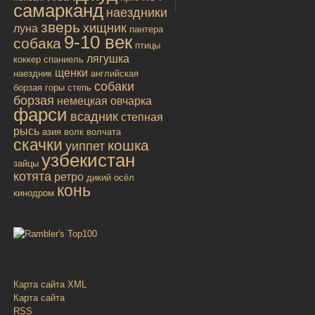
самарканд
наездники
зверь
хищник
луна
пантера
9-10 век
собака
птицы
лягушка
коккер спаниель
щенки
наездник
английская
собаки
борзая
горы
степь
борзая
немецкая овчарка
фарси
всадник
степная
рысь
азия
волк
волчата
скачки
кошка
уиппет
узбекистан
зайцы
котята
ретро
дикий осёл
конь
кинодром
Карта сайта XML
Карта сайта
RSS