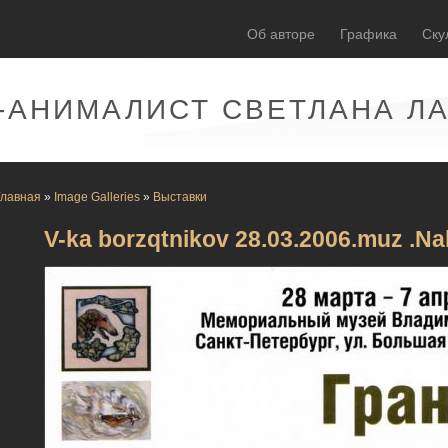
Об авторе
Графика
Ску
-АНИМАЛИСТ СВЕТЛАНА Л
Главная
»
Image Galleries
»
Выставки
V-ka borzqtnikov 28.03.2006.muz .N