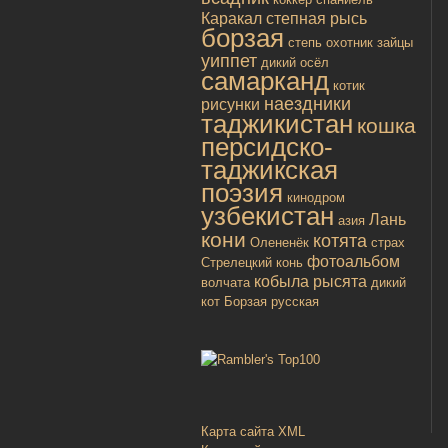
Каракал
степная рысь
борзая
степь
охотник
зайцы
уиппет
дикий осёл
самарканд
котик
наездники
рисунки
таджикистан
кошка
персидско-
таджикская
поэзия
кинодром
узбекистан
Лань
азия
кони
котята
Олененёк
страх
фотоальбом
Стрелецкий конь
кобыла
рысята
волчата
дикий
кот
Борзая русская
Карта сайта XML