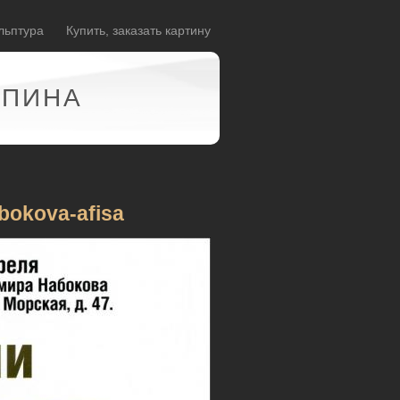
льптура
Купить, заказать картину
АПИНА
abokova-afisa