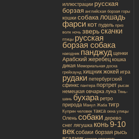
русская
иллюстрации
борзая
английская борзая
горы
лошадь
собака
кошки
фарси
кот
пудель
приз
скачки
зверь
волк
ночь
русская
птицы
борзая собака
панджуд
щенки
наездник
Арабский жеребец
кошка
дикая
Мемориальная доска
хищник
жокей
игра
грейхаунд
рудаки
петербургский
портрет
сфинкс
пантера
рысак
немецкая овчарка
луна
Тянь-
бухара
ретро
шань
тигр
природа
Манул
Жаба
такса
Куприн
человек
окна улицы
собаки
Олень
дерево
9-10
конь
снег
лягушка
век
собаки борзая
рысь
всадник
коккер спаниель