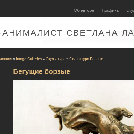
Об авторе
Графика
Ску
-АНИМАЛИСТ СВЕТЛАНА Л
Главная
»
Image Galleries
»
Скульптура
»
Скульптура Борзые
Бегущие борзые