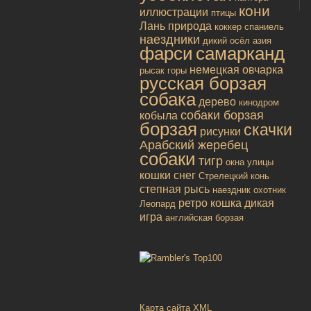
кони
иллюстрации
птицы
Лань
природа
коккер спаниель
наездники
дикий осёл
азия
фарси
самарканд
немецкая овчарка
рысак
горы
русская борзая
собака
дерево
кинодром
собаки борзая
кобыла
борзая
скачки
рисунки
Арабский жеребец
собаки
тигр
окна улицы
кошки
снег
Стрелецкий конь
степная рысь
наездник
охотник
ретро
кошка дикая
Леопард
игра
английская борзая
Карта сайта XML