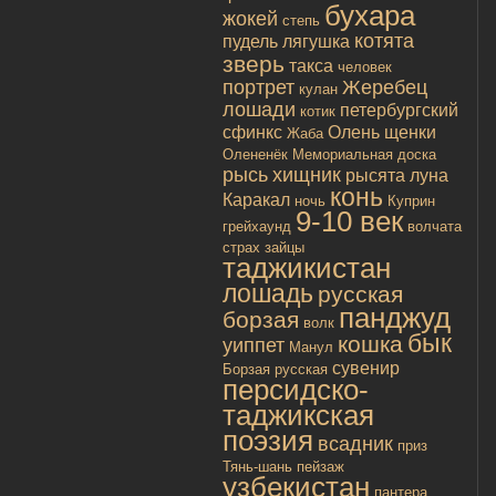
бухара
жокей
степь
котята
пудель
лягушка
зверь
такса
человек
портрет
Жеребец
кулан
лошади
петербургский
котик
сфинкс
Олень
щенки
Жаба
Олененёк
Мемориальная доска
рысь
хищник
рысята
луна
конь
Каракал
ночь
Куприн
9-10 век
грейхаунд
волчата
страх
зайцы
таджикистан
лошадь
русская
панджуд
борзая
волк
бык
кошка
уиппет
Манул
сувенир
Борзая русская
персидско-
таджикская
поэзия
всадник
приз
Тянь-шань
пейзаж
узбекистан
пантера