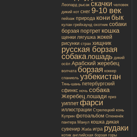
скачки
Леопард
рысак
человек
9-10 век
снег
дикий кот
бык
кони
природа
пейзаж
собаки
кулан
грейхаунд
охотник
кошка
борзая
портрет
жокей
щенки
лягушка
хищник
рисунки
страх
русская борзая
собака
лошадь
дикий
Арабский жеребец
осёл
борзая
волчата
коккер
узбекистан
спаниель
петербургский
Тянь-шань
собака
сфинкс
ночь
Жеребец лошади
приз
фарси
уиппет
иллюстрации
Стрелецкий конь
фотоальбом
Куприн
Олененёк
кошка дикая
пантера
Манул
рудаки
сувенир
игра
Жаба
котик
английская борзая
горы