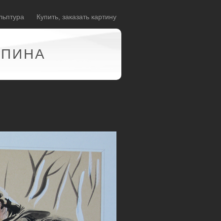
льптура
Купить, заказать картину
АПИНА