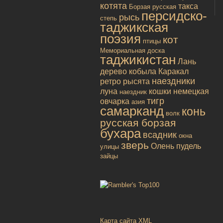
котята
такса
Борзая русская
персидско-
рысь
степь
таджикская
поэзия
кот
птицы
Мемориальная доска
таджикистан
Лань
дерево
кобыла
Каракал
наездники
ретро
рысята
луна
кошки
немецкая
наездник
тигр
овчарка
азия
самарканд
конь
волк
русская борзая
бухара
всадник
окна
зверь
Олень
пудель
улицы
зайцы
Карта сайта XML