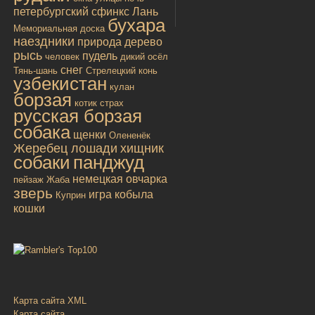
петербургский сфинкс
Лань
бухара
Мемориальная доска
наездники
природа
дерево
рысь
пудель
человек
дикий осёл
снег
Тянь-шань
Стрелецкий конь
узбекистан
кулан
борзая
котик
страх
русская борзая
собака
щенки
Олененёк
Жеребец лошади
хищник
собаки
панджуд
немецкая овчарка
пейзаж
Жаба
зверь
игра
кобыла
Куприн
кошки
Карта сайта XML
Карта сайта