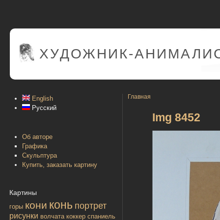
ХУДОЖНИК-АНИМАЛИС
Главная
English
Русский
Img 8452
Об авторе
Графика
Скульптура
Купить, заказать картину
Картины
конь
кони
портрет
горы
рисунки
волчата
коккер спаниель