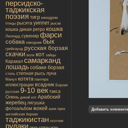
персидско-
таджикская
поэзия
тигр
кинодром
уиппет
рысята
птицы
рысак
кошка
кошка дикая
ретро
фарси
сувенир
Леопард
бык
собака
наездник
русская борзая
грейхаунд
скачки
кот
волк
зайцы
самарканд
Каракал
лошадь
собаки борзая
степная рысь
луна
степь
котята
Манул
пантера
всадник
иллюстрации
Борзая
9-10 век
такса
русская
Арабский
Олень
дикий кот
жеребец
лягушка
жокей
фотоальбом
азия
приз
Добавить коммент
английская борзая
таджикистан
охотник
рудаки
окна улицы
ночь