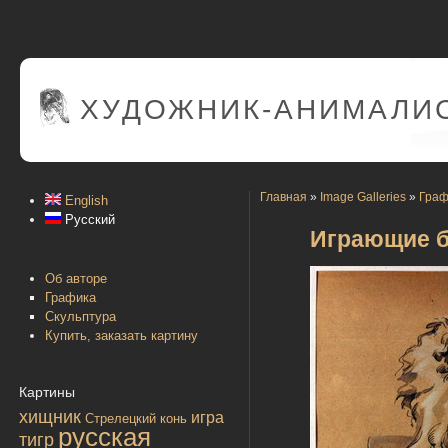
ХУДОЖНИК-АНИМАЛИС
Главная
»
Image Galleries
»
Граф
English
Русский
Играющие 
Об авторе
Графика
Скульптура
Купить, заказать картину
Картины
хищник
игра
Стрелецкий конь
русская
тигр