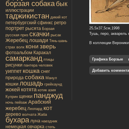
борзая собака
бык
иллюстрации
таджикистан
дикий кот
петербургский сфинкс
ретро
портрет
рысята
25,5х37,5см,1998
Борзая
скачки
Тушь, перо, акварель
русская
приз
рысак
Жеребец лошади
Тянь-шань
В коллекции Вероники
кони
зверь
страх
волк
фотоальбом
Каракал
самарканд
Графика Борзые
птицы
рисунки
пантера
человек
кошка
уиппет
Добавить коммент
снег
собака
природа
Манул
лошадь
кошки
грейхаунд
жокей
котята
котик
азия
панджуд
щенки
Куприн
Арабский
ночь
пейзаж
кот
жеребец
Леопард
дерево
волчата
Жаба
бухара
луна
наездник
немецкая овчарка
степь