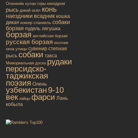
Олененёк
кулан
горы
кинодром
конь
рысь
дикий осёл
наездники
всадник
кошка
собаки
дикая
коккер спаниель
борзая
пудель
лягушка
борзая
английская борзая
русская борзая
охотник
сувенир
степная
окна улицы
собаки
рысь
такса
рудаки
Мемориальная доска
персидско-
таджикская
поэзия
Олень
узбекистан
9-10
век
фарси
Лань
зайцы
кобыла