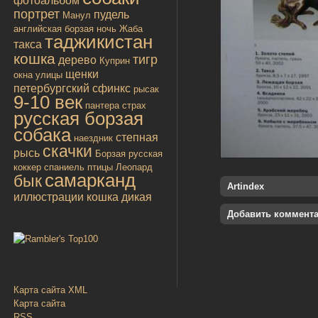
фотоальбом
портрет
пудель
Манул
английская борзая
ночь
Жаба
таджикистан
такса
кошка
тигр
дерево
Куприн
щенки
окна улицы
петербургский сфинкс
рысак
9-10 век
пантера
страх
русская борзая
собака
степная
наездник
скачки
рысь
Борзая русская
коккер спаниель
птицы
Леопард
самарканд
бык
Artindex
иллюстрации
кошка дикая
Добавить коммент
Карта сайта XML
Карта сайта
RSS