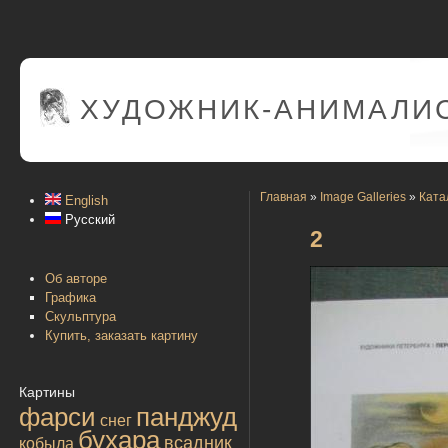
ХУДОЖНИК-АНИМАЛИС
Главная
»
Image Galleries
»
Ката
English
Русский
2
Об авторе
Графика
Скульптура
Купить, заказать картину
Картины
фарси
панджуд
снег
бухара
всадник
кобыла