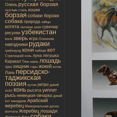
русская борзая
Олень
кошки
охотник
степь
борзая
собаки борзая
собака
природа
зайцы
котята
сувенир
человек
азия
узбекистан
рисунки
зверь
игра
волк
Олененёк
рудаки
наездники
кони
кот
грейхаунд
пейзаж
луна
лягушка
Стрелецкий конь
лошадь
Каракал
Тянь-шань
хищник
жокей
приз
горы
котик
персидско-
Лань
таджикская
поэзия
ретро
кулан
дикий
конь
уиппет
рысята
осёл
рысь
немецкая овчарка
дикий
Арабский
кот
кинодром
жеребец
Мемориальная доска
Жеребец лошади
волчата
собаки