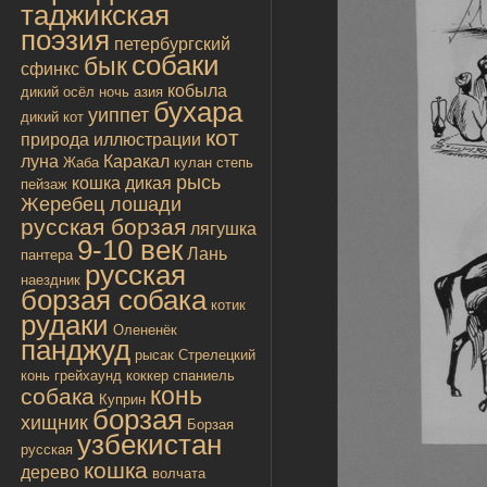
таджикская
поэзия
петербургский
собаки
бык
сфинкс
кобыла
дикий осёл
ночь
азия
бухара
уиппет
дикий кот
кот
природа
иллюстрации
луна
Каракал
Жаба
кулан
степь
рысь
кошка дикая
пейзаж
Жеребец лошади
русская борзая
лягушка
9-10 век
Лань
пантера
русская
наездник
борзая собака
котик
рудаки
Олененёк
панджуд
рысак
Стрелецкий
конь
грейхаунд
коккер спаниель
конь
собака
Куприн
борзая
хищник
Борзая
узбекистан
русская
кошка
дерево
волчата