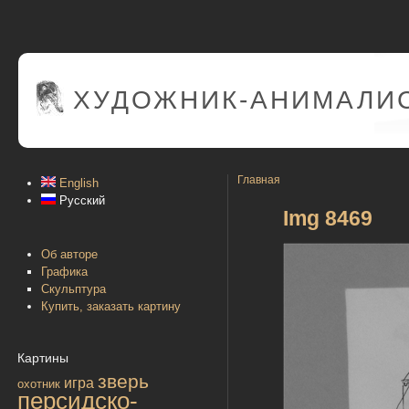
ХУДОЖНИК-АНИМАЛИС
Главная
English
Русский
Img 8469
Об авторе
Графика
Скульптура
Купить, заказать картину
Картины
зверь
игра
охотник
персидско-