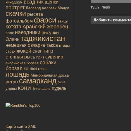
всадник
щенки
кинодром
портрет
тушь, перо
Леопард
человек
Манул
скачки
рысята
фарси
Добавить коммент
фотоальбом
зайцы
котята
Арабский жеребец
наездники
рисунки
волк
таджикистан
Олень
немецкая овчарка
такса
птицы
жокей
тигр
снег
страх
степная рысь
сувенир
приз
собаки
английская борзая
борзая
кошки
горы
лошадь
Мемориальная доска
самарканд
ретро
окна
кони
пудель
улицы
Тянь-шань
Карта сайта XML