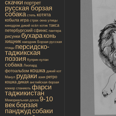
скачки
портрет
русская борзая
собака
котята
степь
кобыла
игра
страх
окна улицы
такса
кинодром
дикий осёл
котик
петербургский сфинкс
пантера
бухара
конь
рисунки
хищник
наездник
Борзая русская
персидско-
птицы
таджикская
поэзия
Куприн
кулан
собака
Леопард
кошка
фотоальбом
дикий кот
рудаки
ретро
Манул
азия
кошка дикая
английская борзая
фарси
коккер спаниель
таджикистан
9-10
Мемориальная доска
век
борзая
панджуд
собаки