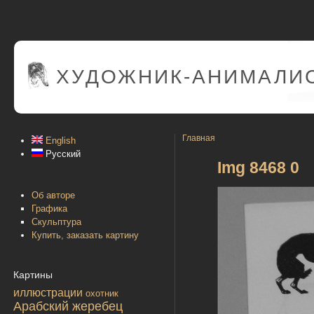
ХУДОЖНИК-АНИМАЛИС
Главная
English
Русский
Img 8468 0
Об авторе
Графика
Скульптура
Купить, заказать картину
Картины
иллюстрации
охотник
Арабский жеребец