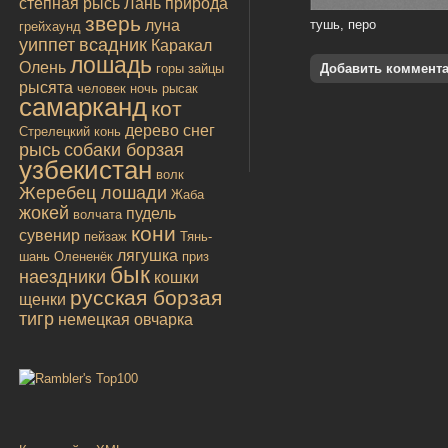
степная рысь
Лань
природа
зверь
луна
тушь, перо
грейхаунд
уиппет
всадник
Каракал
лошадь
Олень
горы
зайцы
Добавить коммент
рысята
человек
ночь
рысак
самарканд
кот
дерево
снег
Стрелецкий конь
рысь
собаки борзая
узбекистан
волк
Жеребец лошади
Жаба
жокей
пудель
волчата
кони
сувенир
пейзаж
Тянь-
лягушка
шань
Олененёк
приз
бык
наездники
кошки
русская борзая
щенки
тигр
немецкая овчарка